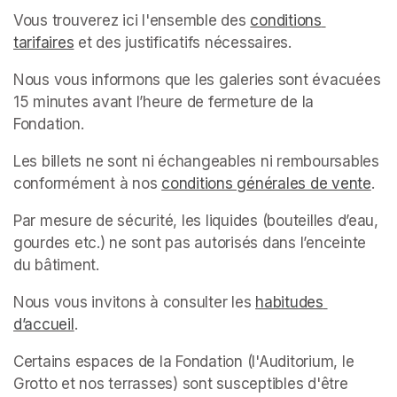
Vous trouverez ici l'ensemble des 
conditions 
tarifaires
(opens in a new tab)
 et des justificatifs nécessaires.
Nous vous informons que les galeries sont évacuées 
15 minutes avant l’heure de fermeture de la 
Fondation.
Les billets ne sont ni échangeables ni remboursables 
conformément à nos 
conditions générales de vente
(op
.
Par mesure de sécurité, les liquides (bouteilles d’eau, 
gourdes etc.) ne sont pas autorisés dans l’enceinte 
du bâtiment.
Nous vous invitons à consulter les 
habitudes 
d’accueil
(opens in a new tab)
.
Certains espaces de la Fondation (l'Auditorium, le 
Grotto et nos terrasses) sont susceptibles d'être 