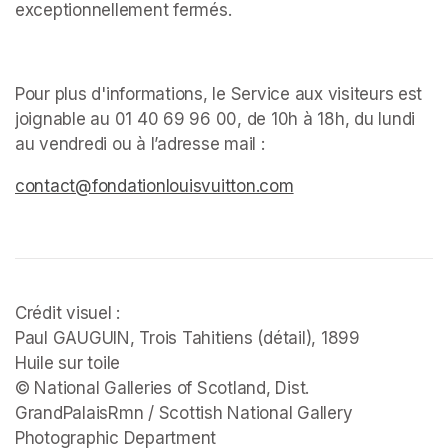
exceptionnellement fermés. ﻿
Pour plus d'informations, le Service aux visiteurs est 
joignable au 01 40 69 96 00, de 10h à 18h, du lundi 
au vendredi ou à l’adresse mail : 
(opens in a new tab)
(opens in a new tab)
(opens in a new tab)
contact@fondationlouisvuitton.com
(opens in a new tab
Crédit visuel :

Paul GAUGUIN, 
Trois Tahitiens 
(détail), 1899

Huile sur toile

© National Galleries of Scotland, Dist. 
GrandPalaisRmn / Scottish National Gallery 
Photographic Department