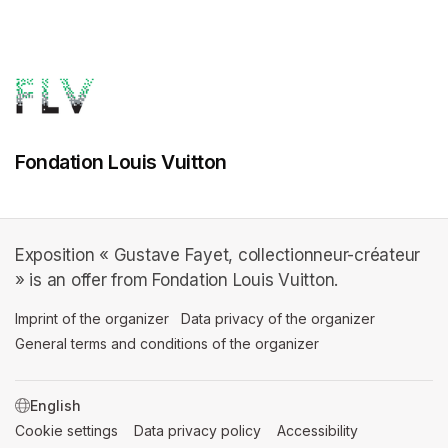
Fondation Louis Vuitton
Exposition « Gustave Fayet, collectionneur-créateur
» is an offer from Fondation Louis Vuitton.
Imprint of the organizer
(opens in a new tab)
Data privacy of the organizer
(opens in 
General terms and conditions of the organizer
(opens in a new ta
SWITCH LANGUAGE
Cookie settings
(opens in a new tab)
Data privacy policy
(opens in a new tab)
Accessibility
(opens in a n