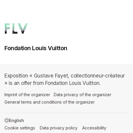
Fondation Louis Vuitton
Exposition « Gustave Fayet, collectionneur-créateur
» is an offer from Fondation Louis Vuitton.
Imprint of the organizer
(opens in a new tab)
Data privacy of the organizer
(opens in 
General terms and conditions of the organizer
(opens in a new ta
SWITCH LANGUAGE
Cookie settings
(opens in a new tab)
Data privacy policy
(opens in a new tab)
Accessibility
(opens in a n