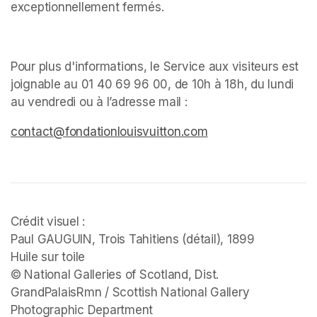
exceptionnellement fermés. ﻿
Pour plus d'informations, le Service aux visiteurs est 
joignable au 01 40 69 96 00, de 10h à 18h, du lundi 
au vendredi ou à l’adresse mail : 
(opens in a new tab)
(opens in a new tab)
(opens in a new tab)
contact@fondationlouisvuitton.com
(opens in a new tab
Crédit visuel :

Paul GAUGUIN, 
Trois Tahitiens 
(détail), 1899

Huile sur toile

© National Galleries of Scotland, Dist. 
GrandPalaisRmn / Scottish National Gallery 
Photographic Department