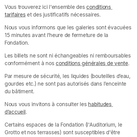
Vous trouverez ici l'ensemble des 
conditions 
tarifaires
(opens in a new tab)
 et des justificatifs nécessaires.
Nous vous informons que les galeries sont évacuées 
15 minutes avant l’heure de fermeture de la 
Fondation.
Les billets ne sont ni échangeables ni remboursables 
conformément à nos 
conditions générales de vente
(op
.
Par mesure de sécurité, les liquides (bouteilles d’eau, 
gourdes etc.) ne sont pas autorisés dans l’enceinte 
du bâtiment.
Nous vous invitons à consulter les 
habitudes 
d’accueil
(opens in a new tab)
.
Certains espaces de la Fondation (l'Auditorium, le 
Grotto et nos terrasses) sont susceptibles d'être 