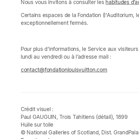
Nous vous invitons à consulter les 
habitudes d’a
Certains espaces de la Fondation (l'Auditorium, le
exceptionnellement fermés. ﻿
Pour plus d'informations, le Service aux visiteur
lundi au vendredi ou à l’adresse mail : 
(opens in 
(opens in a new tab)
(opens in a new tab)
contact@fondationlouisvuitton.com
(opens in a 
Crédit visuel :

Paul GAUGUIN, 
Trois Tahitiens 
(détail), 1899

Huile sur toile

© National Galleries of Scotland, Dist. GrandPala