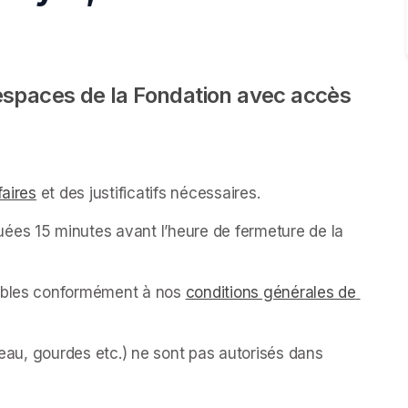
espaces de la Fondation avec accès 
faires
(opens in a new tab)
 et des justificatifs nécessaires.
ées 15 minutes avant l’heure de fermeture de la 
sables conformément à nos 
conditions générales de 
’eau, gourdes etc.) ne sont pas autorisés dans 