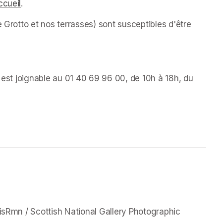
ccueil
(opens in a new tab)
.
 Grotto et nos terrasses) sont susceptibles d'être 
s est joignable au 01 40 69 96 00, de 10h à 18h, du 
a new tab)
new tab)
isRmn / Scottish National Gallery Photographic 