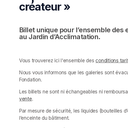
créateur »
Billet unique pour l’ensemble des 
au Jardin d’Acclimatation.
Vous trouverez ici l'ensemble des 
conditions tari
Nous vous informons que les galeries sont évacu
Fondation.
Les billets ne sont ni échangeables ni rembour
vente
(opens in a new tab)
.
Par mesure de sécurité, les liquides (bouteilles d
l’enceinte du bâtiment.