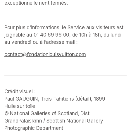
exceptionnellement fermés. ﻿
Pour plus d'informations, le Service aux visiteurs est 
joignable au 01 40 69 96 00, de 10h à 18h, du lundi 
au vendredi ou à l’adresse mail : 
(opens in a new tab)
(opens in a new tab)
(opens in a new tab)
contact@fondationlouisvuitton.com
(opens in a new tab
Crédit visuel :

Paul GAUGUIN, 
Trois Tahitiens 
(détail), 1899

Huile sur toile

© National Galleries of Scotland, Dist. 
GrandPalaisRmn / Scottish National Gallery 
Photographic Department