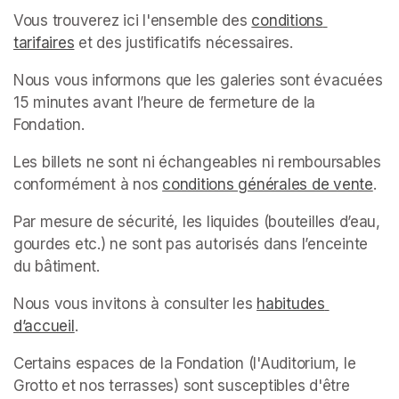
Vous trouverez ici l'ensemble des 
conditions 
tarifaires
(opens in a new tab)
 et des justificatifs nécessaires.
Nous vous informons que les galeries sont évacuées 
15 minutes avant l’heure de fermeture de la 
Fondation.
Les billets ne sont ni échangeables ni remboursables 
conformément à nos 
conditions générales de vente
(op
.
Par mesure de sécurité, les liquides (bouteilles d’eau, 
gourdes etc.) ne sont pas autorisés dans l’enceinte 
du bâtiment.
Nous vous invitons à consulter les 
habitudes 
d’accueil
(opens in a new tab)
.
Certains espaces de la Fondation (l'Auditorium, le 
Grotto et nos terrasses) sont susceptibles d'être 