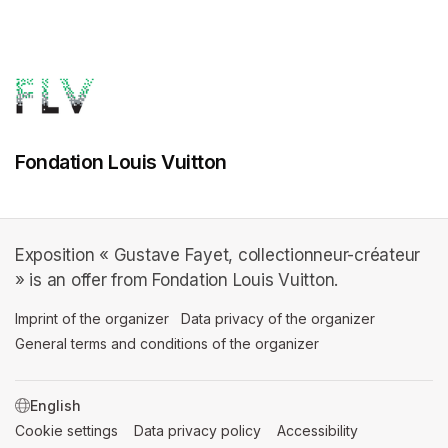
Fondation Louis Vuitton
Exposition « Gustave Fayet, collectionneur-créateur
» is an offer from Fondation Louis Vuitton.
Imprint of the organizer
(opens in a new tab)
Data privacy of the organizer
(opens in 
General terms and conditions of the organizer
(opens in a new ta
SWITCH LANGUAGE
Cookie settings
(opens in a new tab)
Data privacy policy
(opens in a new tab)
Accessibility
(opens in a n