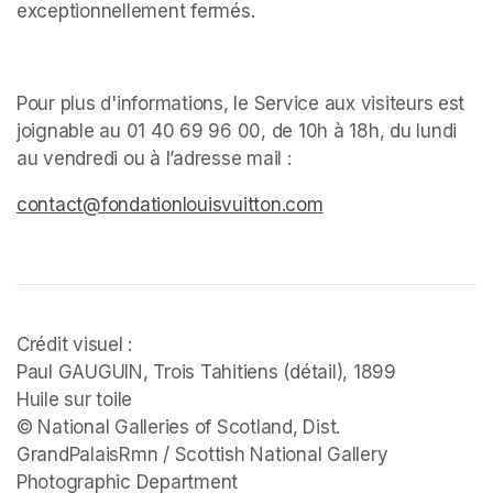
exceptionnellement fermés. ﻿
Pour plus d'informations, le Service aux visiteurs est 
joignable au 01 40 69 96 00, de 10h à 18h, du lundi 
au vendredi ou à l’adresse mail : 
(opens in a new tab)
(opens in a new tab)
(opens in a new tab)
contact@fondationlouisvuitton.com
(opens in a new tab
Crédit visuel :

Paul GAUGUIN, 
Trois Tahitiens 
(détail), 1899

Huile sur toile

© National Galleries of Scotland, Dist. 
GrandPalaisRmn / Scottish National Gallery 
Photographic Department