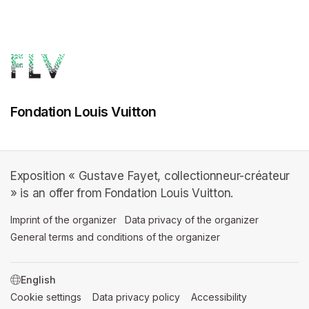
Fondation Louis Vuitton
Exposition « Gustave Fayet, collectionneur-créateur
» is an offer from Fondation Louis Vuitton.
Imprint of the organizer
(opens in a new tab)
Data privacy of the organizer
(opens in 
General terms and conditions of the organizer
(opens in a new ta
SWITCH LANGUAGE
Cookie settings
(opens in a new tab)
Data privacy policy
(opens in a new tab)
Accessibility
(opens in a n