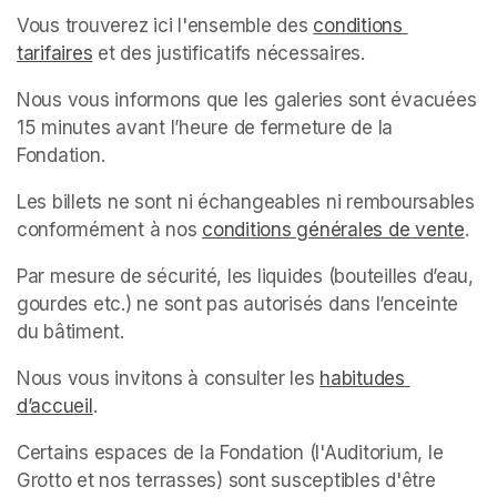
Vous trouverez ici l'ensemble des 
conditions 
tarifaires
(opens in a new tab)
 et des justificatifs nécessaires.
Nous vous informons que les galeries sont évacuées 
15 minutes avant l’heure de fermeture de la 
Fondation.
Les billets ne sont ni échangeables ni remboursables 
conformément à nos 
conditions générales de vente
(op
.
Par mesure de sécurité, les liquides (bouteilles d’eau, 
gourdes etc.) ne sont pas autorisés dans l’enceinte 
du bâtiment.
Nous vous invitons à consulter les 
habitudes 
d’accueil
(opens in a new tab)
.
Certains espaces de la Fondation (l'Auditorium, le 
Grotto et nos terrasses) sont susceptibles d'être 