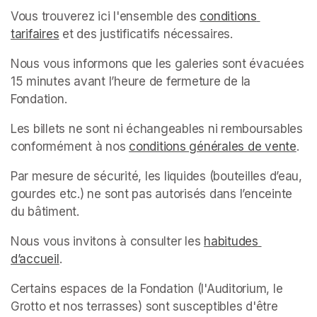
Vous trouverez ici l'ensemble des 
conditions 
tarifaires
(opens in a new tab)
 et des justificatifs nécessaires.
Nous vous informons que les galeries sont évacuées 
15 minutes avant l’heure de fermeture de la 
Fondation.
Les billets ne sont ni échangeables ni remboursables 
conformément à nos 
conditions générales de vente
(op
.
Par mesure de sécurité, les liquides (bouteilles d’eau, 
gourdes etc.) ne sont pas autorisés dans l’enceinte 
du bâtiment.
Nous vous invitons à consulter les 
habitudes 
d’accueil
(opens in a new tab)
.
Certains espaces de la Fondation (l'Auditorium, le 
Grotto et nos terrasses) sont susceptibles d'être 