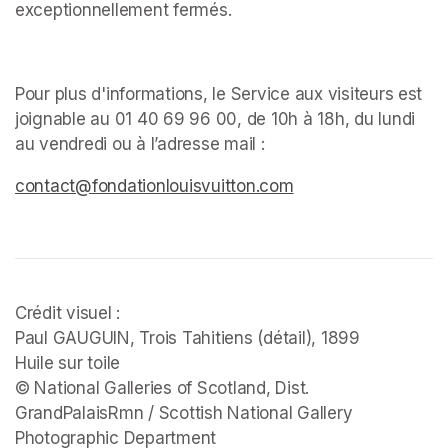
exceptionnellement fermés. ﻿
Pour plus d'informations, le Service aux visiteurs est 
joignable au 01 40 69 96 00, de 10h à 18h, du lundi 
au vendredi ou à l’adresse mail : 
(opens in a new tab)
(opens in a new tab)
(opens in a new tab)
contact@fondationlouisvuitton.com
(opens in a new tab
Crédit visuel :

Paul GAUGUIN, 
Trois Tahitiens 
(détail), 1899

Huile sur toile

© National Galleries of Scotland, Dist. 
GrandPalaisRmn / Scottish National Gallery 
Photographic Department