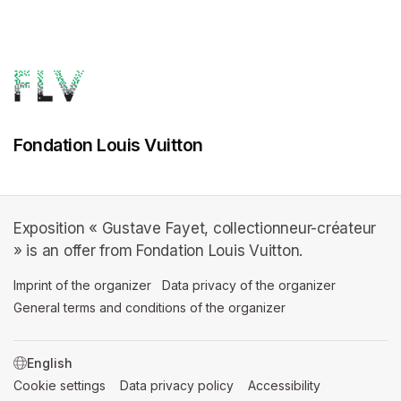
Fondation Louis Vuitton
Exposition « Gustave Fayet, collectionneur-créateur
» is an offer from Fondation Louis Vuitton.
Imprint of the organizer
(opens in a new tab)
Data privacy of the organizer
(opens in 
General terms and conditions of the organizer
(opens in a new ta
SWITCH LANGUAGE
Cookie settings
(opens in a new tab)
Data privacy policy
(opens in a new tab)
Accessibility
(opens in a n