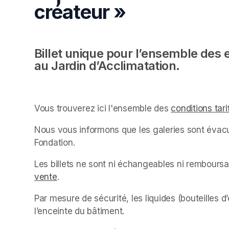
créateur »
Billet unique pour l’ensemble des 
au Jardin d’Acclimatation.
Vous trouverez ici l'ensemble des 
conditions tari
Nous vous informons que les galeries sont évacu
Fondation.
Les billets ne sont ni échangeables ni rembour
vente
(opens in a new tab)
.
Par mesure de sécurité, les liquides (bouteilles d
l’enceinte du bâtiment.