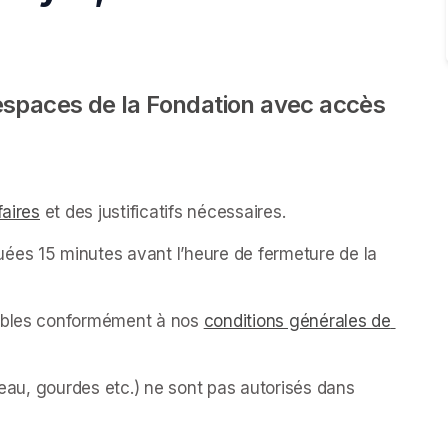
espaces de la Fondation avec accès 
faires
(opens in a new tab)
 et des justificatifs nécessaires.
ées 15 minutes avant l’heure de fermeture de la 
sables conformément à nos 
conditions générales de 
’eau, gourdes etc.) ne sont pas autorisés dans 