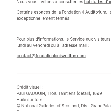
Nous vous invitons à consulter les 
habitudes d’a
Certains espaces de la Fondation (l'Auditorium, le
exceptionnellement fermés. ﻿
Pour plus d'informations, le Service aux visiteur
lundi au vendredi ou à l’adresse mail : 
(opens in 
(opens in a new tab)
(opens in a new tab)
contact@fondationlouisvuitton.com
(opens in a 
Crédit visuel :

Paul GAUGUIN, 
Trois Tahitiens 
(détail), 1899

Huile sur toile

© National Galleries of Scotland, Dist. GrandPala