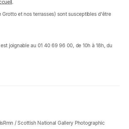
ccueil
(opens in a new tab)
.
 Grotto et nos terrasses) sont susceptibles d'être 
s est joignable au 01 40 69 96 00, de 10h à 18h, du 
a new tab)
new tab)
isRmn / Scottish National Gallery Photographic 