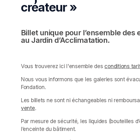
créateur »
Billet unique pour l’ensemble des 
au Jardin d’Acclimatation.
Vous trouverez ici l'ensemble des 
conditions tari
Nous vous informons que les galeries sont évacu
Fondation.
Les billets ne sont ni échangeables ni rembour
vente
(opens in a new tab)
.
Par mesure de sécurité, les liquides (bouteilles d
l’enceinte du bâtiment.