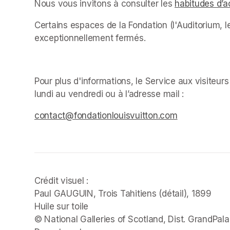
Nous vous invitons à consulter les 
habitudes d’a
Certains espaces de la Fondation (l'Auditorium, le
exceptionnellement fermés. ﻿
Pour plus d'informations, le Service aux visiteur
lundi au vendredi ou à l’adresse mail : 
(opens in 
(opens in a new tab)
(opens in a new tab)
contact@fondationlouisvuitton.com
(opens in a 
Crédit visuel :

Paul GAUGUIN, 
Trois Tahitiens 
(détail), 1899

Huile sur toile

© National Galleries of Scotland, Dist. GrandPala