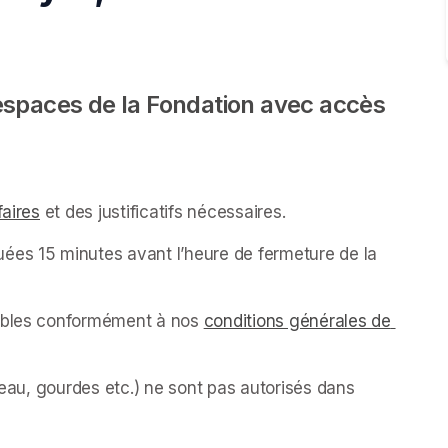
espaces de la Fondation avec accès 
faires
(opens in a new tab)
 et des justificatifs nécessaires.
ées 15 minutes avant l’heure de fermeture de la 
sables conformément à nos 
conditions générales de 
’eau, gourdes etc.) ne sont pas autorisés dans 