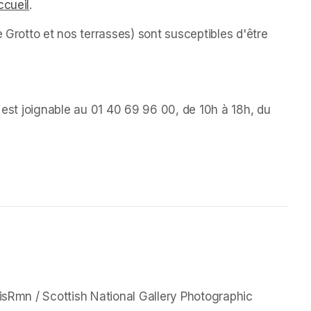
ccueil
(opens in a new tab)
.
 Grotto et nos terrasses) sont susceptibles d'être 
s est joignable au 01 40 69 96 00, de 10h à 18h, du 
a new tab)
new tab)
isRmn / Scottish National Gallery Photographic 