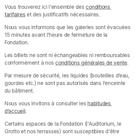
Vous trouverez ici l'ensemble des 
conditions 
tarifaires
(opens in a new tab)
 et des justificatifs nécessaires.
Nous vous informons que les galeries sont évacuées 
15 minutes avant l’heure de fermeture de la 
Fondation.
Les billets ne sont ni échangeables ni remboursables 
conformément à nos 
conditions générales de vente
(op
.
Par mesure de sécurité, les liquides (bouteilles d’eau, 
gourdes etc.) ne sont pas autorisés dans l’enceinte 
du bâtiment.
Nous vous invitons à consulter les 
habitudes 
d’accueil
(opens in a new tab)
.
Certains espaces de la Fondation (l'Auditorium, le 
Grotto et nos terrasses) sont susceptibles d'être 