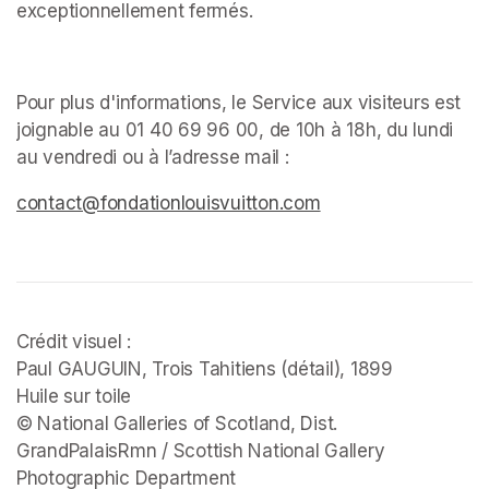
exceptionnellement fermés. ﻿
Pour plus d'informations, le Service aux visiteurs est 
joignable au 01 40 69 96 00, de 10h à 18h, du lundi 
au vendredi ou à l’adresse mail : 
(opens in a new tab)
(opens in a new tab)
(opens in a new tab)
contact@fondationlouisvuitton.com
(opens in a new tab
Crédit visuel :

Paul GAUGUIN, 
Trois Tahitiens 
(détail), 1899

Huile sur toile

© National Galleries of Scotland, Dist. 
GrandPalaisRmn / Scottish National Gallery 
Photographic Department