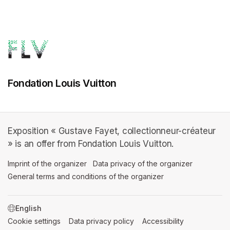
Fondation Louis Vuitton
Exposition « Gustave Fayet, collectionneur-créateur
» is an offer from Fondation Louis Vuitton.
Imprint of the organizer
(opens in a new tab)
Data privacy of the organizer
(opens in 
General terms and conditions of the organizer
(opens in a new ta
SWITCH LANGUAGE
Cookie settings
(opens in a new tab)
Data privacy policy
(opens in a new tab)
Accessibility
(opens in a n