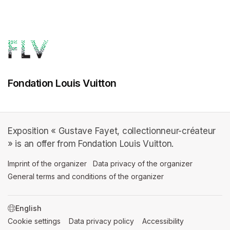
Fondation Louis Vuitton
Exposition « Gustave Fayet, collectionneur-créateur
» is an offer from Fondation Louis Vuitton.
Imprint of the organizer
(opens in a new tab)
Data privacy of the organizer
(opens in 
General terms and conditions of the organizer
(opens in a new ta
SWITCH LANGUAGE
Cookie settings
(opens in a new tab)
Data privacy policy
(opens in a new tab)
Accessibility
(opens in a n