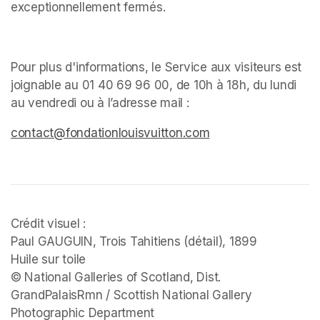
exceptionnellement fermés. ﻿
Pour plus d'informations, le Service aux visiteurs est 
joignable au 01 40 69 96 00, de 10h à 18h, du lundi 
au vendredi ou à l’adresse mail : 
(opens in a new tab)
(opens in a new tab)
(opens in a new tab)
contact@fondationlouisvuitton.com
(opens in a new tab
Crédit visuel :

Paul GAUGUIN, 
Trois Tahitiens 
(détail), 1899

Huile sur toile

© National Galleries of Scotland, Dist. 
GrandPalaisRmn / Scottish National Gallery 
Photographic Department