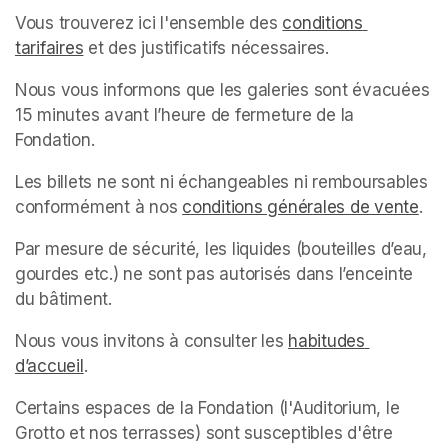
Vous trouverez ici l'ensemble des 
conditions 
tarifaires
(opens in a new tab)
 et des justificatifs nécessaires.
Nous vous informons que les galeries sont évacuées 
15 minutes avant l’heure de fermeture de la 
Fondation.
Les billets ne sont ni échangeables ni remboursables 
conformément à nos 
conditions générales de vente
(op
.
Par mesure de sécurité, les liquides (bouteilles d’eau, 
gourdes etc.) ne sont pas autorisés dans l’enceinte 
du bâtiment.
Nous vous invitons à consulter les 
habitudes 
d’accueil
(opens in a new tab)
.
Certains espaces de la Fondation (l'Auditorium, le 
Grotto et nos terrasses) sont susceptibles d'être 