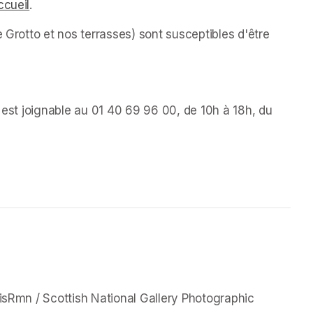
ccueil
(opens in a new tab)
.
 Grotto et nos terrasses) sont susceptibles d'être 
s est joignable au 01 40 69 96 00, de 10h à 18h, du 
a new tab)
new tab)
isRmn / Scottish National Gallery Photographic 