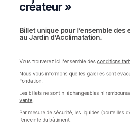
créateur »
Billet unique pour l’ensemble des 
au Jardin d’Acclimatation.
Vous trouverez ici l'ensemble des 
conditions tari
Nous vous informons que les galeries sont évacu
Fondation.
Les billets ne sont ni échangeables ni rembour
vente
(opens in a new tab)
.
Par mesure de sécurité, les liquides (bouteilles d
l’enceinte du bâtiment.