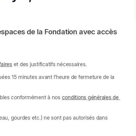
espaces de la Fondation avec accès 
faires
(opens in a new tab)
 et des justificatifs nécessaires.
ées 15 minutes avant l’heure de fermeture de la 
sables conformément à nos 
conditions générales de 
’eau, gourdes etc.) ne sont pas autorisés dans 