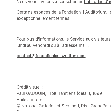
Nous vous invitons à consulter les 
habitudes d’a
Certains espaces de la Fondation (l'Auditorium, le
exceptionnellement fermés. ﻿
Pour plus d'informations, le Service aux visiteur
lundi au vendredi ou à l’adresse mail : 
(opens in 
(opens in a new tab)
(opens in a new tab)
contact@fondationlouisvuitton.com
(opens in a 
Crédit visuel :

Paul GAUGUIN, 
Trois Tahitiens 
(détail), 1899

Huile sur toile

© National Galleries of Scotland, Dist. GrandPala