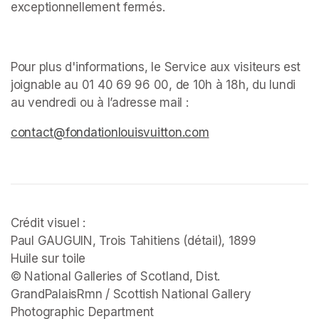
exceptionnellement fermés. ﻿
Pour plus d'informations, le Service aux visiteurs est 
joignable au 01 40 69 96 00, de 10h à 18h, du lundi 
au vendredi ou à l’adresse mail : 
(opens in a new tab)
(opens in a new tab)
(opens in a new tab)
contact@fondationlouisvuitton.com
(opens in a new tab
Crédit visuel :

Paul GAUGUIN, 
Trois Tahitiens 
(détail), 1899

Huile sur toile

© National Galleries of Scotland, Dist. 
GrandPalaisRmn / Scottish National Gallery 
Photographic Department