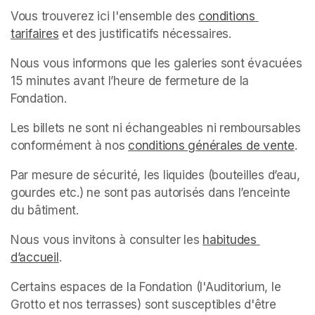
Vous trouverez ici l'ensemble des 
conditions 
tarifaires
(opens in a new tab)
 et des justificatifs nécessaires.
Nous vous informons que les galeries sont évacuées 
15 minutes avant l’heure de fermeture de la 
Fondation.
Les billets ne sont ni échangeables ni remboursables 
conformément à nos 
conditions générales de vente
(op
.
Par mesure de sécurité, les liquides (bouteilles d’eau, 
gourdes etc.) ne sont pas autorisés dans l’enceinte 
du bâtiment.
Nous vous invitons à consulter les 
habitudes 
d’accueil
(opens in a new tab)
.
Certains espaces de la Fondation (l'Auditorium, le 
Grotto et nos terrasses) sont susceptibles d'être 