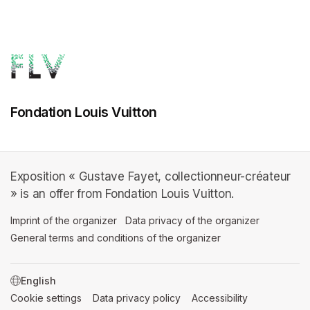
Fondation Louis Vuitton
Exposition « Gustave Fayet, collectionneur-créateur
» is an offer from Fondation Louis Vuitton.
Imprint of the organizer
(opens in a new tab)
Data privacy of the organizer
(opens in 
General terms and conditions of the organizer
(opens in a new ta
SWITCH LANGUAGE
Cookie settings
(opens in a new tab)
Data privacy policy
(opens in a new tab)
Accessibility
(opens in a n